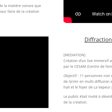
 de la matière sonore que
our faire de la création
Diffractio
[MEDIATION]
Création d’un live Immersif
par le CESAM (Centre de form
Objectif : 11 personnes non 
de Grimr en multi-diffusion s
hall et le foyer de La Vapeur
Le public était invité à déa
de la création.