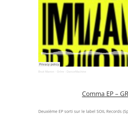
Bruit Marron
·
Grímr - DanceMachine
Comma EP – G
Deuxième EP sorti sur le label SOIL Records (S