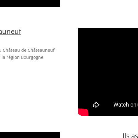
auneuf
du Château de Châteauneuf
r la région Bourgogne
Ils a