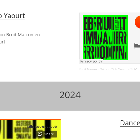
b Yaourt
ion Bruit Marron en
urt
Bruit Marron
·
Grimr x Club Yaourt - SUV
2024
Dance