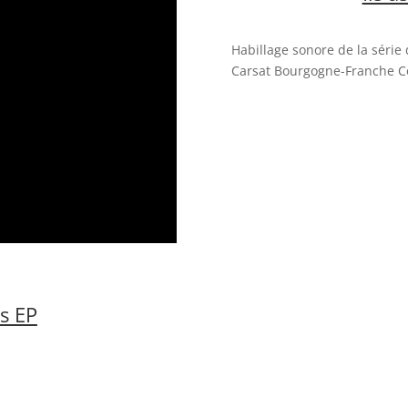
Habillage sonore de la série 
Carsat Bourgogne-Franche 
ts EP