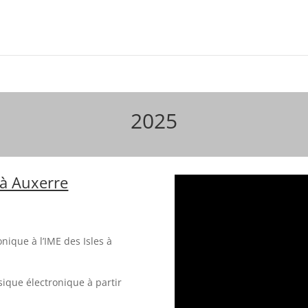
2025
s à Auxerre
onique à l’IME des Isles à
ique électronique à partir