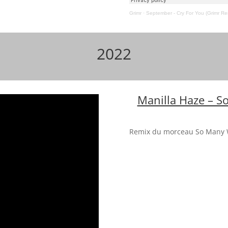
Grimr
·
September - Cry For You (Grimr Re
2022
Manilla Haze – 
Remix du morceau So Many 